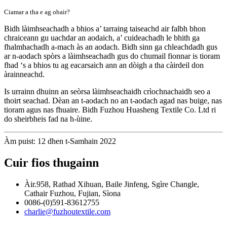
Ciamar a tha e ag obair?
Bidh làimhseachadh a bhios a’ tarraing taiseachd air falbh bhon
chraiceann gu uachdar an aodaich, a’ cuideachadh le bhith ga
fhalmhachadh a-mach às an aodach. Bidh sinn ga chleachdadh gus
ar n-aodach spòrs a làimhseachadh gus do chumail fionnar is tioram
fhad ‘s a bhios tu ag eacarsaich ann an dòigh a tha càirdeil don
àrainneachd.
Is urrainn dhuinn an seòrsa làimhseachaidh crìochnachaidh seo a
thoirt seachad. Dèan an t-aodach no an t-aodach agad nas buige, nas
tioram agus nas fhuaire. Bidh Fuzhou Huasheng Textile Co. Ltd ri
do sheirbheis fad na h-ùine.
Àm puist: 12 dhen t-Samhain 2022
Cuir fios thugainn
Àir.958, Rathad Xihuan, Baile Jinfeng, Sgìre Changle,
Cathair Fuzhou, Fujian, Sìona
0086-(0)591-83612755
charlie@fuzhoutextile.com