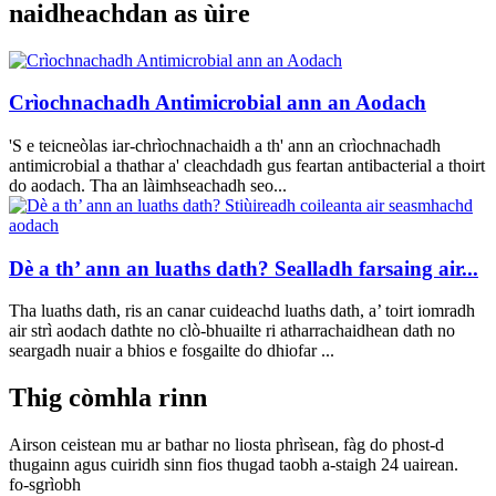
naidheachdan as ùire
Crìochnachadh Antimicrobial ann an Aodach
'S e teicneòlas iar-chrìochnachaidh a th' ann an crìochnachadh
antimicrobial a thathar a' cleachdadh gus feartan antibacterial a thoirt
do aodach. Tha an làimhseachadh seo...
Dè a th’ ann an luaths dath? Sealladh farsaing air...
Tha luaths dath, ris an canar cuideachd luaths dath, a’ toirt iomradh
air strì aodach dathte no clò-bhuailte ri atharrachaidhean dath no
seargadh nuair a bhios e fosgailte do dhiofar ...
Thig còmhla rinn
Airson ceistean mu ar bathar no liosta phrìsean, fàg do phost-d
thugainn agus cuiridh sinn fios thugad taobh a-staigh 24 uairean.
fo-sgrìobh