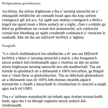
Duilgheadasan gnìomhachais
An-dràsta, tha mòran leigheasan a tha a’ tarraing taiseachd air a’
mhargaidh stèidhichte air connadh fosail agus tha lorg carboin
ceimigeach glè àrd aca. Air sgàth nan stuthan ceimigeach a thèid a
leigeil ma sgaoil nuair a bhios aodach air a nighe, chan e a-mhàin gu
bheil na grìtheidean sin cronail don àrainneachd, ach cuideachd
cronail don bhodhaig air sgàth conaltradh cunbhalach a’ chraicinn le
suathadh. Mar sin tha am miDori® bioWick a’ tighinn.
Fuasgladh
’S e crìoch rèabhlaideach bio-stèidhichte a th’ ann am MiDori®
bioWick a bhios a’ tarraing taiseachd a-mach, a tha freagarrach
airson aodach àrd-choileanaidh agus a chuireas an àite an iarrtas
airson leigheasan tarraing taiseachd neo-ath-nuadhachail. Tha am
foirmle ùr-ghnàthach air a dhèanamh à 100% biocarbon, ga fhàgail
mar a’ chiad fhear sa ghnìomhachas. Tha an tàthchuid ghnìomhach
air a dhèanamh suas de 100% bith-thomas meanbh-algaich
tiormaichte a chaidh a àiteachadh fo chumhachan fo smachd a-staigh
agus nach eil GMO.
Tha e a’ tabhann seasmhachd sàr-mhath agus feartan tiormachaidh
luath, agus tha e na dheagh roghainn airson aodach àrd-
choileanaidh.