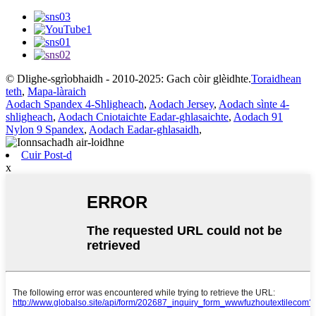
© Dlighe-sgrìobhaidh - 2010-2025: Gach còir glèidhte.
Toraidhean
teth
,
Mapa-làraich
Aodach Spandex 4-Shligheach
,
Aodach Jersey
,
Aodach sìnte 4-
shligheach
,
Aodach Cniotaichte Eadar-ghlasaichte
,
Aodach 91
Nylon 9 Spandex
,
Aodach Eadar-ghlasaidh
,
Cuir Post-d
x