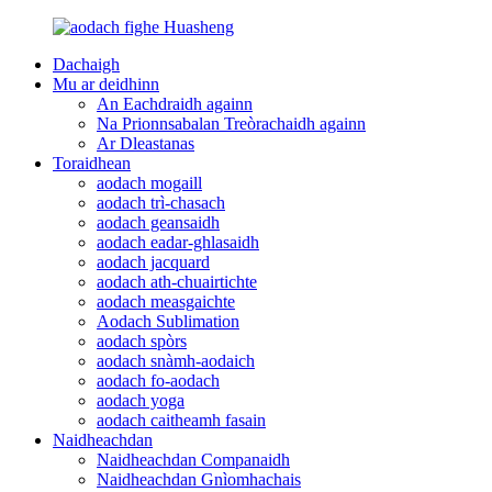
Dachaigh
Mu ar deidhinn
An Eachdraidh againn
Na Prionnsabalan Treòrachaidh againn
Ar Dleastanas
Toraidhean
aodach mogaill
aodach trì-chasach
aodach geansaidh
aodach eadar-ghlasaidh
aodach jacquard
aodach ath-chuairtichte
aodach measgaichte
Aodach Sublimation
aodach spòrs
aodach snàmh-aodaich
aodach fo-aodach
aodach yoga
aodach caitheamh fasain
Naidheachdan
Naidheachdan Companaidh
Naidheachdan Gnìomhachais