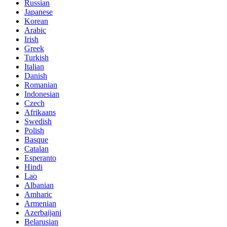
Russian
Japanese
Korean
Arabic
Irish
Greek
Turkish
Italian
Danish
Romanian
Indonesian
Czech
Afrikaans
Swedish
Polish
Basque
Catalan
Esperanto
Hindi
Lao
Albanian
Amharic
Armenian
Azerbaijani
Belarusian