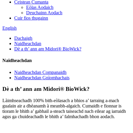
Ceistean Cumanta
Eòlas Aodaich
Deuchainn Aodach
Cuir fios thugainn
English
Dachaigh
Naidheachdan
Dè a th’ ann am Midori® BioWick?
Naidheachdan
Naidheachdan Companaidh
Naidheachdan Gnìomhachais
Dè a th’ ann am Midori® BioWick?
Làimhseachadh 100% bith-eòlasach a bhios a’ tarraing a-mach
gualain air a dhèanamh à meanbh-algaich. Cumaidh e fionnar is
tioram le bhith a’ gabhail a-steach taiseachd nach eilear ag iarraidh
agus ga chuideachadh le bhith a’ falmhachadh bhon aodach.