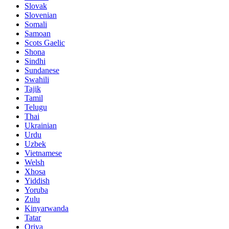
Slovak
Slovenian
Somali
Samoan
Scots Gaelic
Shona
Sindhi
Sundanese
Swahili
Tajik
Tamil
Telugu
Thai
Ukrainian
Urdu
Uzbek
Vietnamese
Welsh
Xhosa
Yiddish
Yoruba
Zulu
Kinyarwanda
Tatar
Oriya